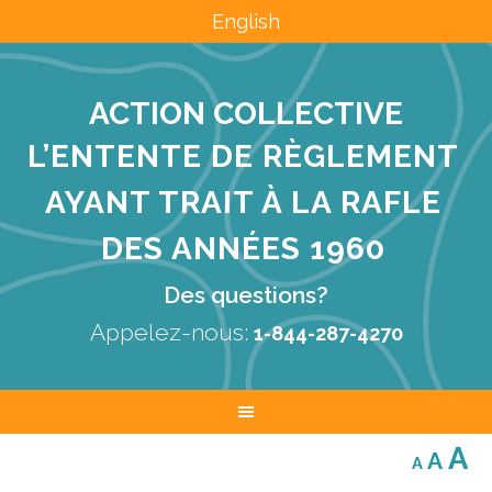
English
ACTION COLLECTIVE
L’ENTENTE DE RÈGLEMENT
AYANT TRAIT À LA RAFLE
DES ANNÉES 1960
Des questions?
Appelez-nous:
1-844-287-4270
Decreas
Res
I
A
A
A
font
font