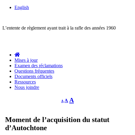
English
ACTION COLLECTIVE
L’entente de règlement ayant trait à la rafle des années 1960
Des questions?
1-844-287-4270
Appelez-nous:
Mises à jour
Examen des réclamations
Questions fréquentes
Documents officiels
Ressources
Nous joindre
Decrease
Reset
Increase
A
A
A
font
font
size.
font
size.
size.
Moment de l’acquisition du statut
d’Autochtone