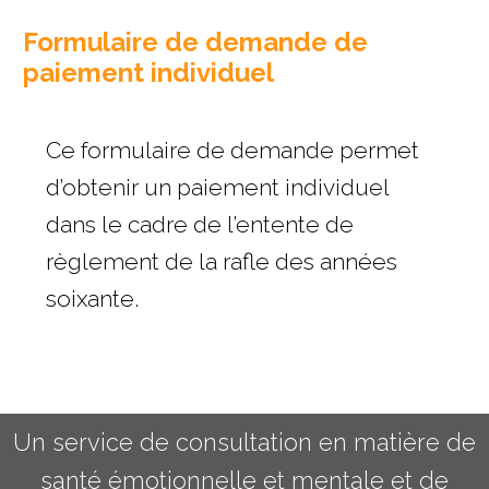
size.
f
size.
Formulaire de demande de
s
paiement individuel
Ce formulaire de demande permet
d’obtenir un paiement individuel
dans le cadre de l’entente de
règlement de la rafle des années
soixante.
Un service de consultation en matière de
santé émotionnelle et mentale et de