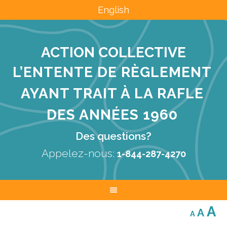
English
ACTION COLLECTIVE
L’ENTENTE DE RÈGLEMENT
AYANT TRAIT À LA RAFLE
DES ANNÉES 1960
Des questions?
Appelez-nous:
1-844-287-4270
Decreas
Res
I
A
A
A
font
font