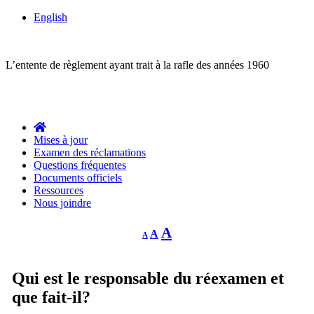
English
ACTION COLLECTIVE
L’entente de règlement ayant trait à la rafle des années 1960
Des questions?
1-844-287-4270
Appelez-nous:
Mises à jour
Examen des réclamations
Questions fréquentes
Documents officiels
Ressources
Nous joindre
Decrease
Reset
Increase
A
A
A
font
font
size.
font
size.
size.
Qui est le responsable du réexamen et
que fait-il?