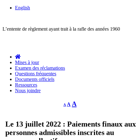
English
ACTION COLLECTIVE
L’entente de règlement ayant trait à la rafle des années 1960
Des questions?
1-844-287-4270
Appelez-nous:
Mises à jour
Examen des réclamations
Questions fréquentes
Documents officiels
Ressources
Nous joindre
Decrease
Reset
Increase
A
A
A
font
font
size.
font
size.
size.
Le 13 juillet 2022 : Paiements finaux aux
personnes admissibles inscrites au