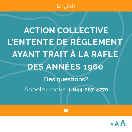
English
ACTION COLLECTIVE
L’ENTENTE DE RÈGLEMENT
AYANT TRAIT À LA RAFLE
DES ANNÉES 1960
Des questions?
Appelez-nous:
1-844-287-4270
Decreas
Res
I
A
A
A
font
font