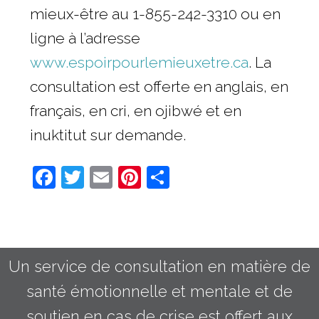
mieux-être au 1-855-242-3310 ou en
ligne à l’adresse
www.espoirpourlemieuxetre.ca
. La
consultation est offerte en anglais, en
français, en cri, en ojibwé et en
inuktitut sur demande.
Facebook
Twitter
Email
Pinterest
Share
Un service de consultation en matière de
santé émotionnelle et mentale et de
soutien en cas de crise est offert aux